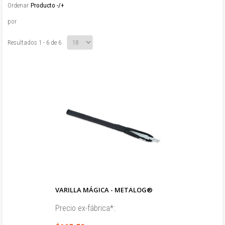
Ordenar
Producto -/+
por
Resultados 1 - 6 de 6
VARILLA MÁGICA - METALOG®
Precio ex-fábrica*: