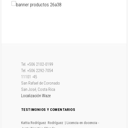
CLIC AQUÍ
SEMINARIOS QUE
OFRECEMOS
PARA VER LAS
CLIC AQUÍ
CONSULTORÍAS
REALIZADAS
PARA VER
NUESTROS
CLIC
PRODUCTOS
AQUÍ
Tel. +506 2102-0199
Tel. +506 2292-7054
11101 -45
San Rafael de Coronado
San José, Costa Rica
Localización Waze
TESTIMONIOS Y COMENTARIOS
Kattia Rodríguez
Rodríguez
| Licencia en docencia -