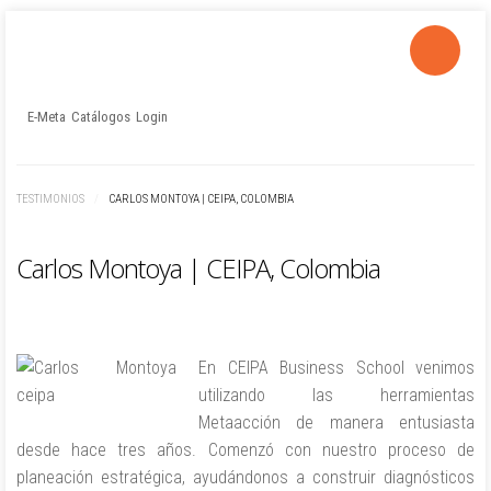
E-Meta
Catálogos
Login
LOG IN
OR
REGISTER
TESTIMONIOS
/
CARLOS MONTOYA | CEIPA, COLOMBIA
Usuario
Carlos Montoya | CEIPA, Colombia
Contraseña
Recuérdeme
En CEIPA Business School venimos
Identificarse
utilizando las herramientas
Metaacción de manera entusiasta
¿Recordar usuario?
desde hace tres años. Comenzó con nuestro proceso de
¿Recordar contraseña?
planeación estratégica, ayudándonos a construir diagnósticos