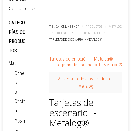
Contáctenos
CATEGO
TIENDA | ONLINE SHOP
/
PRODUCTOS
/
METALOG
RÍAS DE
/
TODOS LOS PRODUCTOS METALOG
/
TARJETAS DE ESCENARIO I - METALOG®
PRODUC
TOS
Tarjetas de emoción II - Metalog®
Maul
Tarjetas de escenario II - Metalog®
Cone
Volver a: Todos los productos
ctore
Metalog
s
Tarjetas de
Oficin
escenario I -
a
Metalog®
Pizarr
as