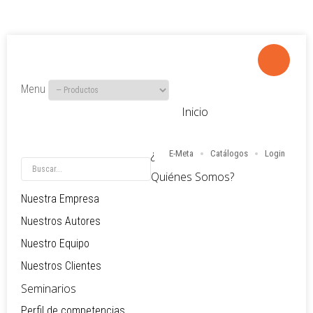
Menu
LOG IN
Inicio
OR
REGISTER
¿
E-Meta
Catálogos
Login
Usuario
Quiénes Somos?
Contraseña
Nuestra Empresa
Nuestros Autores
Nuestro Equipo
Recuérdeme
Nuestros Clientes
Identificarse
Seminarios
¿Recordar usuario?
¿Recordar contraseña?
Perfil de competencias