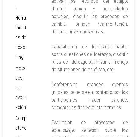
activar los recursos del equipo,
l
discutir temas y necesidades
actuales, discutir los procesos de
Herra
cambio, brindar realimentación,
mient
desarrollar visiones y más.
as de
Capacitación de liderazgo: hablar
coac
sobre cuestiones de liderazgo, discutir
hing
roles de liderazgo,optimizar el manejo
Méto
de situaciones de conflicto, etc.
dos
Conferencias, grandes eventos
de
grupales: ponerse en contacto con los
evalu
participantes, hacer balance,
ación
comentarios finales e intercambios.
Comp
Evaluación de proyectos de
etenc
aprendizaje: Reflexión sobre los