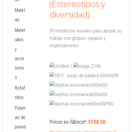
(Estereotipos y
Malet
diversidad)
as
Mater
50 metáforas visuales para apoyar su
trabajo con grupos, equipos y
iales
organizaciones.
y
acce
sorio
s
Rotaf
olios
Pizarr
as de
Precio ex-fábrica*:
$158.50
pared