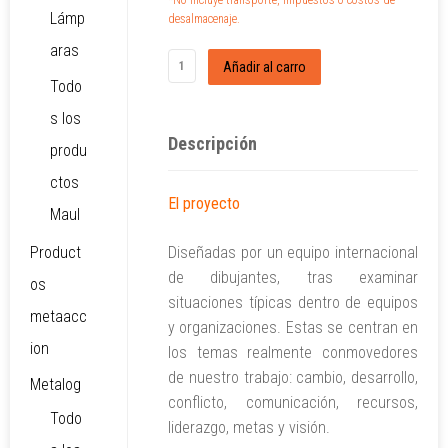
*No incluye transporte, impuestos o costos de
Lámp
desalmacenaje.
aras
Todo
s los
Descripción
produ
ctos
El proyecto
Maul
Product
Diseñadas por un equipo internacional
de dibujantes, tras examinar
os
situaciones típicas dentro de equipos
metaacc
y organizaciones. Estas se centran en
ion
los temas realmente conmovedores
de nuestro trabajo: cambio, desarrollo,
Metalog
conflicto, comunicación, recursos,
Todo
liderazgo, metas y visión.