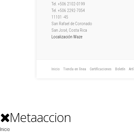
Tel. +506 2102-0199
Tel. +506 2292-7054
11101 -45
San Rafael de Coronado
San José, Costa Rica
Localización Waze
Inicio
Tienda en línea
Certificaciones
Boletín
Art
Metaaccion
Inicio