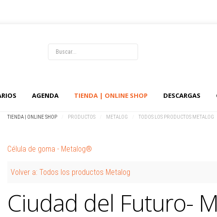
LOG IN
OR
REGISTER
ARIOS
AGENDA
TIENDA | ONLINE SHOP
DESCARGAS
Usuario
TIENDA | ONLINE SHOP
/
PRODUCTOS
/
METALOG
/
TODOS LOS PRODUCTOS METALOG
Contraseña
Célula de goma - Metalog®
Recuérdeme
Volver a: Todos los productos Metalog
Identificarse
Ciudad del Futuro- 
¿Recordar usuario?
¿Recordar contraseña?