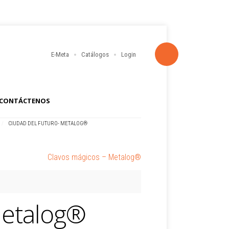
E-Meta
Catálogos
Login
CONTÁCTENOS
/
CIUDAD DEL FUTURO- METALOG®
Clavos mágicos – Metalog®
Metalog®