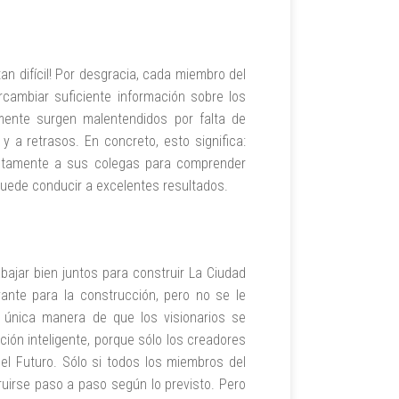
tan difícil! Por desgracia, cada miembro del
rcambiar suficiente información sobre los
mente surgen malentendidos por falta de
 a retrasos. En concreto, esto significa:
entamente a sus colegas para comprender
uede conducir a excelentes resultados.
abajar bien juntos para construir La Ciudad
vante para la construcción, pero no se le
 única manera de que los visionarios se
ión inteligente, porque sólo los creadores
l Futuro. Sólo si todos los miembros del
ruirse paso a paso según lo previsto. Pero