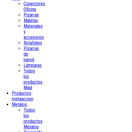
Conectores
Oficina
Pizarras
Maletas
Materiales
y
accesorios
Rotafolios
Pizarras
de
pared
Lámparas
Todos
los
productos
Maul
Productos
metaaccion
Metalog
Todos
los
productos
Metalog