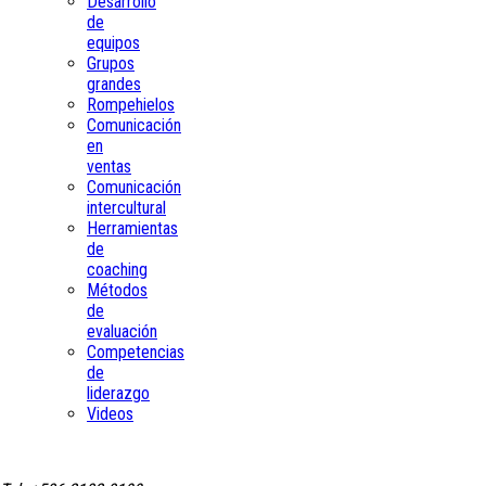
Desarrollo
de
equipos
Grupos
grandes
Rompehielos
Comunicación
en
ventas
Comunicación
intercultural
Herramientas
de
coaching
Métodos
de
evaluación
Competencias
de
liderazgo
Videos