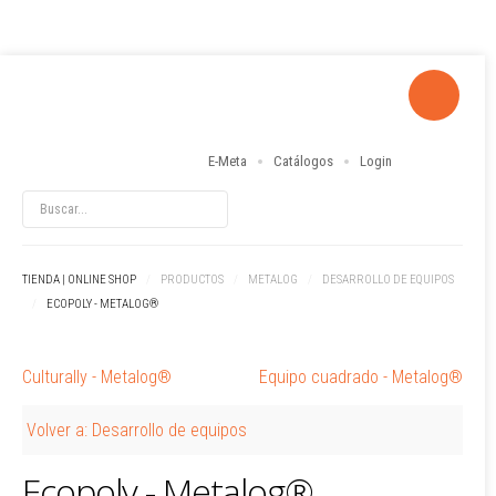
E-Meta
Catálogos
Login
LOG IN
OR
REGISTER
Usuario
TIENDA | ONLINE SHOP
/
PRODUCTOS
/
METALOG
/
DESARROLLO DE EQUIPOS
/
ECOPOLY - METALOG®
Contraseña
Culturally - Metalog®
Equipo cuadrado - Metalog®
Recuérdeme
Identificarse
Volver a: Desarrollo de equipos
¿Recordar usuario?
¿Recordar contraseña?
Ecopoly - Metalog®