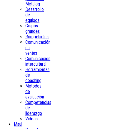
Metalog
Desarrollo
de
equipos
Grupos
grandes
Rompehielos
Comunicación
en
ventas
Comunicación
intercultural
Herramientas
de
coaching
Métodos
de
evaluación
Competencias
de
liderazgo
Videos
Maul