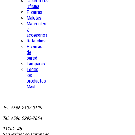
Conectores
Oficina
Pizarras
Maletas
Materiales
y
accesorios
Rotafolios
Pizarras
de
pared
Lámparas
Todos
los
productos
Maul
Tel. +506 2102-0199
Tel. +506 2292-7054
11101 -45
San Rafael de Coronado