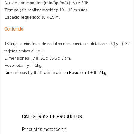
No. de participantes (mín/ópt/máx):
5 / 6 / 16
Tiempo (sin realimentación):
10 – 15 minutos.
Espacio requerido:
10 x 15 m.
Contenido
I y II
16 tarjetas circulares de cartulina e instrucciones detalladas. *(
) 32
I y II
tarjetas ambos el
Dimensiones I y II:
31 x 35.5 x 3 cm.
Peso total I y II:
1kg.
I y II
I + II
Dimensiones
:
31 x 35.5 x 3 cm
Peso total
:
2 kg
CATEGORÍAS DE PRODUCTOS
Productos metaaccion