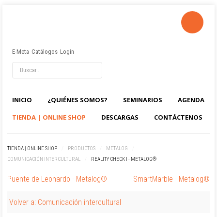
E-Meta
Catálogos
Login
INICIO
¿QUIÉNES SOMOS?
SEMINARIOS
AGENDA
TIENDA | ONLINE SHOP
DESCARGAS
CONTÁCTENOS
TIENDA | ONLINE SHOP
/
PRODUCTOS
/
METALOG
/
COMUNICACIÓN INTERCULTURAL
/
REALITY CHECK I - METALOG®
Puente de Leonardo - Metalog®
SmartMarble - Metalog®
Volver a: Comunicación intercultural