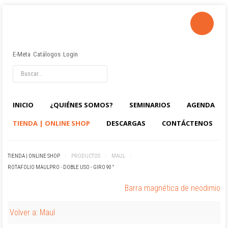
E-Meta
Catálogos
Login
INICIO
¿QUIÉNES SOMOS?
SEMINARIOS
AGENDA
TIENDA | ONLINE SHOP
DESCARGAS
CONTÁCTENOS
TIENDA | ONLINE SHOP
/
PRODUCTOS
/
MAUL
/
ROTAFOLIO MAULPRO - DOBLE USO - GIRO 90 °
Barra magnética de neodimio
Volver a: Maul