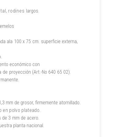
tal
,
rodines
largos.
gemelos
da ala
100
x
75
cm.
superficie externa,
o.
ento económico con
a de
proyección
(Art.-No
640
65
02).
ermanente.
1,3
mm de grosor,
firmemente atornillado.
 en polvo plateado.
 de
3
mm
de acero.
estra planta nacional.