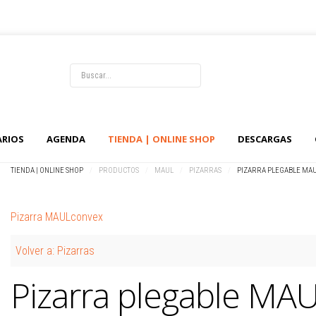
LOG IN
OR
REGISTER
ARIOS
AGENDA
TIENDA | ONLINE SHOP
DESCARGAS
Usuario
TIENDA | ONLINE SHOP
/
PRODUCTOS
/
MAUL
/
PIZARRAS
/
PIZARRA PLEGABLE MA
Contraseña
Pizarra MAULconvex
Recuérdeme
Volver a: Pizarras
Identificarse
Pizarra plegable MA
¿Recordar usuario?
¿Recordar contraseña?