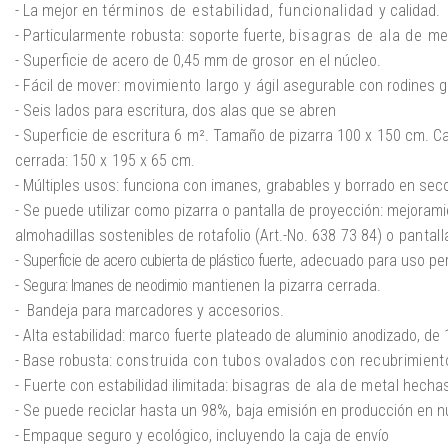
- La mejor en
términos de estabilidad, funcionalidad y
calidad.
- Particularmente
robusta:
soporte fuerte,
bisagras de ala de me
- Superficie de acero de 0,45 mm de grosor
en el núcleo.
- Fácil de mover:
movimiento largo y ágil
asegurable con rodines 
- Seis lados para escritura,
dos alas que se abren
- Superficie de escritura
6
m².
Tamaño de pizarra 100
x
150
cm.
Ca
cerrada: 150
x
195
x
65 cm.
- Múltiples usos:
funciona con imanes,
grabables
y borrado en sec
- Se puede utilizar como pizarra o pantalla de proyección:
mejorami
almohadillas sostenibles de rotafolio (Art.-No.
638
73
84)
o
pantall
-
Superficie de acero cubierta de plástico fuerte
,
adecuado para uso p
-
Segura: Imanes de neodimio
mantienen la pizarra cerrada.
- Bandeja para marcadores y accesorios.
- Alta estabilidad:
marco fuerte plateado de aluminio anodizado
,
de 
- Base robusta:
construida con tubos ovalados con recubrimiento
-
Fuerte con estabilidad ilimitada:
bisagras de ala de metal
hechas
- Se puede reciclar hasta un
98%,
baja emisión en producción en nu
- Empaque seguro y ecológico,
incluyendo la caja de envío