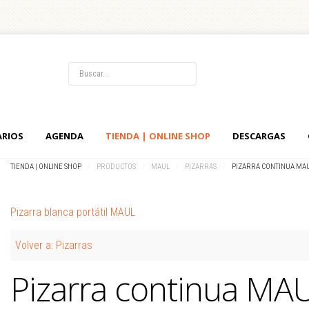
LOG IN
OR
REGISTER
ARIOS
AGENDA
TIENDA | ONLINE SHOP
DESCARGAS
Usuario
TIENDA | ONLINE SHOP
/
PRODUCTOS
/
MAUL
/
PIZARRAS
/
PIZARRA CONTINUA MA
Contraseña
Pizarra blanca portátil MAUL
Recuérdeme
Volver a: Pizarras
Identificarse
Pizarra continua MA
¿Recordar usuario?
¿Recordar contraseña?