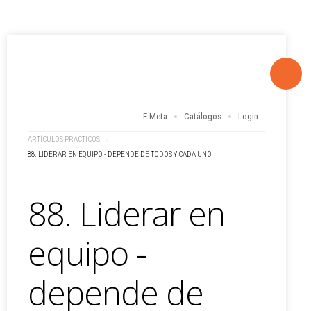
E-Meta
Catálogos
Login
ARTÍCULOS PRÁCTICOS
/
88. LIDERAR EN EQUIPO - DEPENDE DE TODOS Y CADA UNO
88. Liderar en
equipo -
depende de