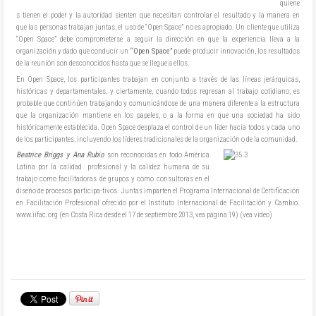
quiene
s tienen el poder y la autoridad sienten que necesitan controlar el resultado y la manera en
que las personas trabajan juntas, el uso de “Open Space” no es apropiado. Un cliente que utiliza
“Open Space” debe comprometerse a seguir la dirección en que la experiencia lleva a la
organización y dado que conducir un
“Open Space”
puede producir innovación, los resultados
de la reunión son desconocidos hasta que se llegue a ellos.
En Open Space, los participantes trabajan en conjunto a través de las líneas jerárquicas,
históricas y departamentales, y ciertamente, cuando todos regresan al trabajo cotidiano, es
probable que continúen trabajando y comunicándose de una manera diferente a la estructura
que la organización mantiene en los papeles, o a la forma en que una sociedad ha sido
históricamente establecida. Open Space desplaza el control de un líder hacia todos y cada uno
de los participantes, incluyendo los líderes tradicionales de la organización o de la comunidad.
Beatrice Briggs y Ana Rubio
son reconocidas en todo América
Latina por la calidad profesional y la calidez humana de su
trabajo como facilitadoras de grupos y como consultoras en el
diseño de procesos participa-tivos. Juntas imparten el Programa Internacional de Certificación
en Facilitación Profesional ofrecido por el Instituto Internacional de Facilitación y Cambio.
www.iifac.org (en Costa Rica desde el 17 de septiembre 2013, vea página 19) (vea video)