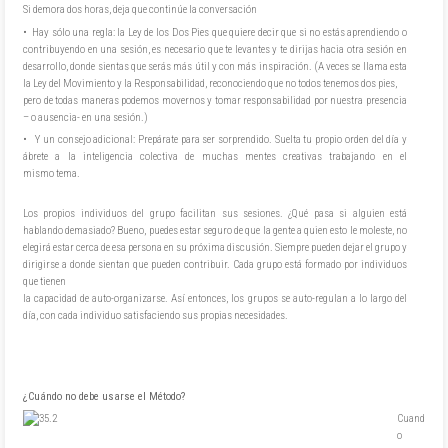
Si demora dos horas, deja que continúe la conversación
• Hay sólo una regla: la Ley de los Dos Pies que quiere decir que si no estás aprendiendo o
contribuyendo en una sesión, es necesario que te levantes y te dirijas hacia otra sesión en
desarrollo, donde sientas que serás más útil y con más inspiración. (A veces se llama esta
la Ley del Movimiento y la Responsabilidad, reconociendo que no todos tenemos dos pies,
pero de todas maneras podemos movernos y tomar responsabilidad por nuestra presencia
– o ausencia- en una sesión.)
• Y un consejo adicional: Prepárate para ser sorprendido. Suelta tu propio orden del día y
ábrete a la inteligencia colectiva de muchas mentes creativas trabajando en el
mismo tema.
Los propios individuos del grupo facilitan sus sesiones. ¿Qué pasa si alguien está
hablando demasiado? Bueno, puedes estar seguro de que la gente a quien esto le moleste, no
elegirá estar cerca de esa persona en su próxima discusión. Siempre pueden dejar el grupo y
dirigirse a donde sientan que pueden contribuir. Cada grupo está formado por individuos
que tienen
la capacidad de auto-organizarse. Así entonces, los grupos se auto-regulan a lo largo del
día, con cada individuo satisfaciendo sus propias necesidades.
¿Cuándo no debe usarse el Método?
Cuand
o