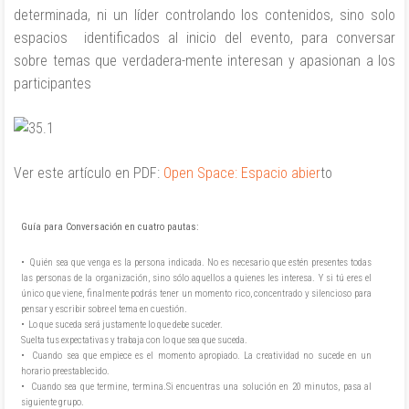
determinada, ni un líder controlando los contenidos, sino solo
espacios identificados al inicio del evento, para conversar
sobre temas que verdadera-mente interesan y apasionan a los
participantes
Ver este artículo en PDF:
Open Space: Espacio abier
to
Guía para Conversación en cuatro pautas:
• Quién sea que venga es la persona indicada. No es necesario que estén presentes todas
las personas de la organización, sino sólo aquellos a quienes les interesa. Y si tú eres el
único que viene, finalmente podrás tener un momento rico, concentrado y silencioso para
pensar y escribir sobre el tema en cuestión.
• Lo que suceda será justamente lo que debe suceder.
Suelta tus expectativas y trabaja con lo que sea que suceda.
• Cuando sea que empiece es el momento apropiado. La creatividad no sucede en un
horario preestablecido.
• Cuando sea que termine, termina.Si encuentras una solución en 20 minutos, pasa al
siguiente grupo.