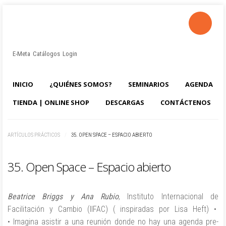
E-Meta
Catálogos
Login
LOG IN
OR
REGISTER
INICIO
¿QUIÉNES SOMOS?
SEMINARIOS
AGENDA
Usuario
TIENDA | ONLINE SHOP
DESCARGAS
CONTÁCTENOS
Contraseña
ARTÍCULOS PRÁCTICOS
/
35. OPEN SPACE – ESPACIO ABIERTO
35. Open Space – Espacio abierto
Recuérdeme
Identificarse
Beatrice Briggs y Ana Rubio
, Instituto Internacional de
¿Recordar usuario?
Facilitación y Cambio (IIFAC) ( inspiradas por Lisa Heft) •
¿Recordar contraseña?
• Imagina asistir a una reunión donde no hay una agenda pre-