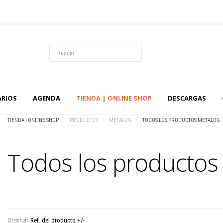
LOG IN
OR
REGISTER
ARIOS
AGENDA
TIENDA | ONLINE SHOP
DESCARGAS
Usuario
TIENDA | ONLINE SHOP
/
PRODUCTOS
/
METALOG
/
TODOS LOS PRODUCTOS METALOG
Contraseña
Todos los productos
Recuérdeme
Identificarse
00
¿Recordar usuario?
¿Recordar contraseña?
Ordenar
Ref. del producto +/-