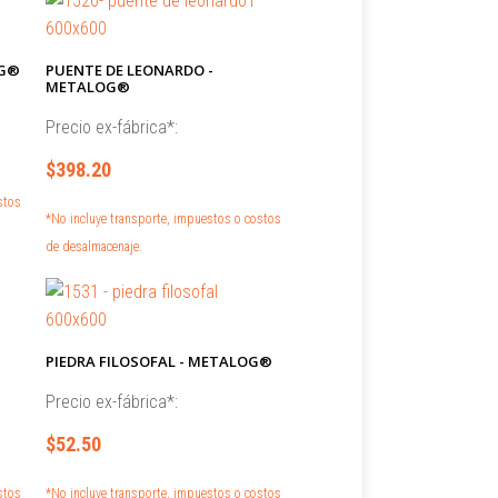
OG®
PUENTE DE LEONARDO -
METALOG®
Precio ex-fábrica*:
$398.20
stos
*No incluye transporte, impuestos o costos
de desalmacenaje.
PIEDRA FILOSOFAL - METALOG®
Precio ex-fábrica*:
$52.50
stos
*No incluye transporte, impuestos o costos