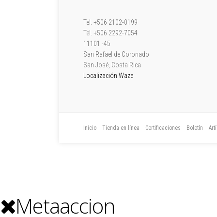
Tel. +506 2102-0199
Tel. +506 2292-7054
11101 -45
San Rafael de Coronado
San José, Costa Rica
Localización Waze
Inicio
Tienda en línea
Certificaciones
Boletín
Art
Metaaccion