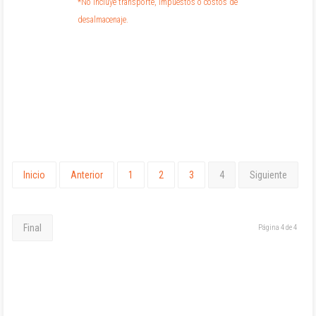
*No incluye transporte, impuestos o costos de
desalmacenaje.
Inicio
Anterior
1
2
3
4
Siguiente
Final
Página 4 de 4