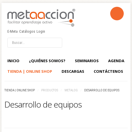
E-Meta
Catálogos
Login
LOG IN
OR
REGISTER
Usuario
INICIO
¿QUIÉNES SOMOS?
SEMINARIOS
AGENDA
TIENDA | ONLINE SHOP
DESCARGAS
CONTÁCTENOS
Contraseña
TIENDA | ONLINE SHOP
/
PRODUCTOS
/
METALOG
/
DESARROLLO DE EQUIPOS
Recuérdeme
Desarrollo de equipos
Identificarse
¿Recordar usuario?
01
¿Recordar contraseña?