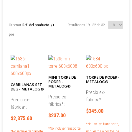
01
Ordenar
Ref. del producto -/+
Resultados 19 - 32 de 32
por
MINI TORRE DE
TORRE DE PODER -
PODER -
METALOG®
CARRILANAS SET
METALOG®
DE 3 - METALOG®
Precio ex-
Precio ex-
Precio ex-
fábrica*:
fábrica*:
fábrica*:
$345.00
$237.00
$2,375.60
*No incluye transporte,
*No incluye transporte,
*No incluye transporte,
impuestos o costos de