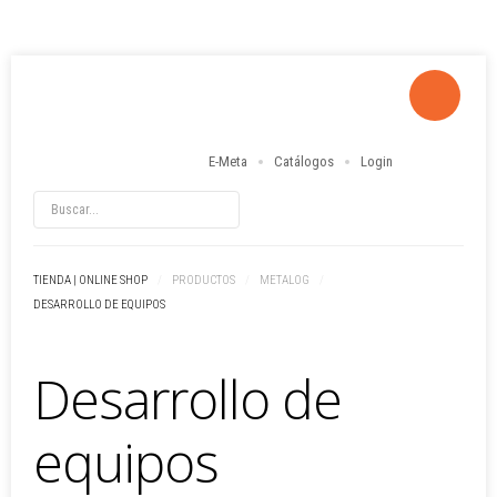
E-Meta
Catálogos
Login
LOG IN
OR
REGISTER
Usuario
TIENDA | ONLINE SHOP
/
PRODUCTOS
/
METALOG
/
DESARROLLO DE EQUIPOS
Contraseña
Desarrollo de
Recuérdeme
Identificarse
equipos
¿Recordar usuario?
¿Recordar contraseña?